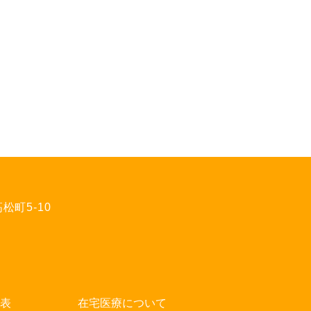
松町5-10
表
在宅医療について