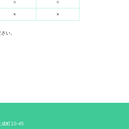
○
○
×
×
ださい。
成町10-45