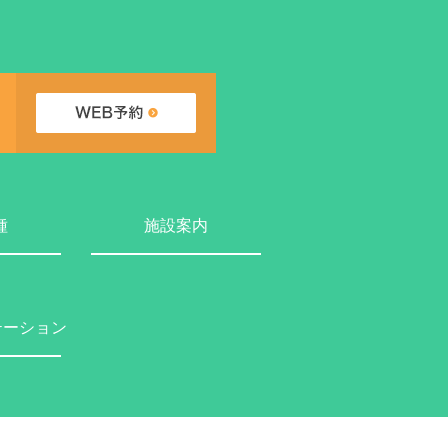
種
施設案内
テーション