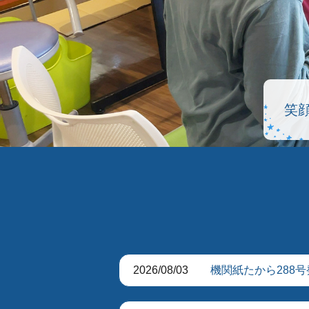
笑
笑
笑
2026/08/03
機関紙たから288