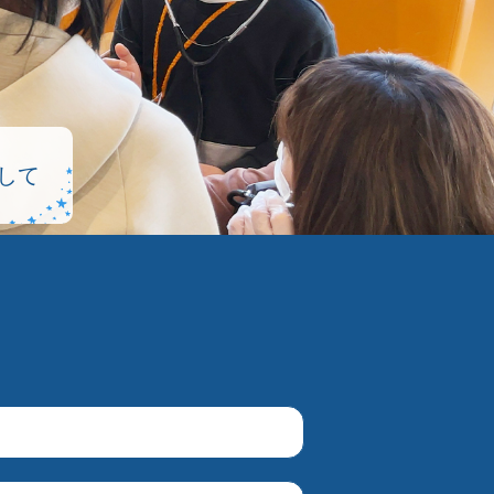
して
して
して