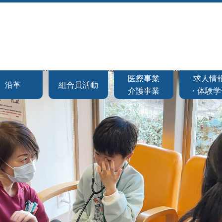
医療事業
求人情
沿革
組合員活動
介護事業
・体験学