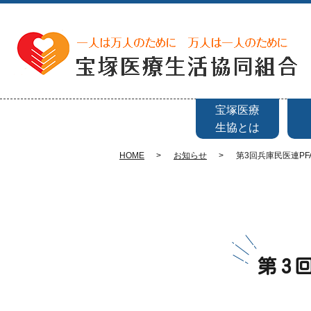
宝塚医療
生協とは
HOME
お知らせ
第3回兵庫民医連P
第3