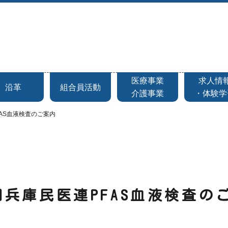
医療事業
求人情
沿革
組合員活動
介護事業
・体験学
FAS血液検査のご案内
回兵庫民医連PFAS血液検査の