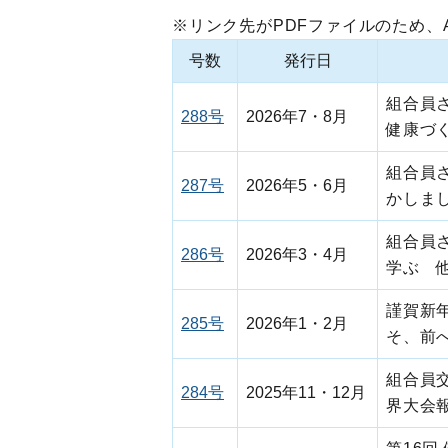
※リンク先がPDFファイルのため、Ado
号数
発行日
組合員
288号
2026年7・8月
健康づ
組合員
287号
2026年5・6月
かしま
組合員
286号
2026年3・4月
学ぶ 
謹賀新
285号
2026年1・2月
そ、前
組合員
284号
2025年11・12月
界大会