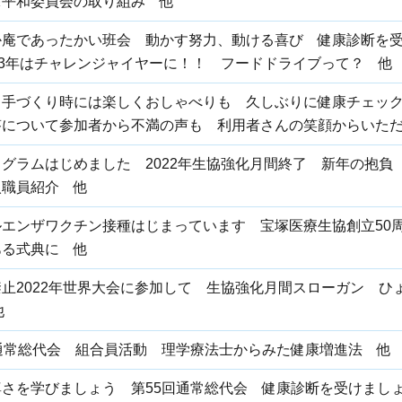
保平和委員会の取り組み 他
か庵であったかい班会 動かす努力、動ける喜び 健康診断を受
23年はチャレンジャイヤーに！！ フードドライブって？ 他
ク手づくり時には楽しくおしゃべりも 久しぶりに健康チェッ
答について参加者から不満の声も 利用者さんの笑顔からいた
グラムはじめました 2022年生協強化月間終了 新年の抱負
入職員紹介 他
ルエンザワクチン接種はじまっています 宝塚医療生協創立50
ある式典に 他
止2022年世界大会に参加して 生協強化月間スローガン ひ
他
回通常総代会 組合員活動 理学療法士からみた健康増進法 他
尊さを学びましょう 第55回通常総代会 健康診断を受けまし