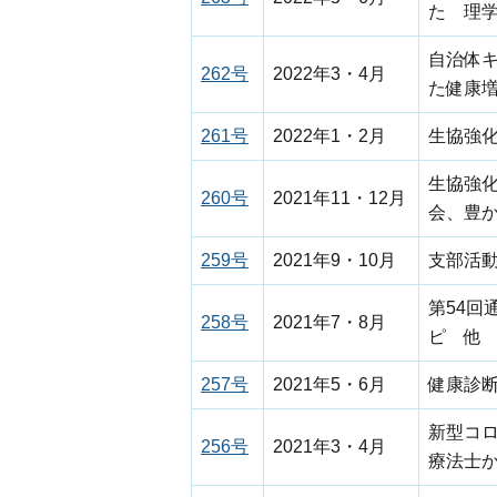
た 理
自治体
262号
2022年3・4月
た健康
261号
2022年1・2月
生協強
生協強
260号
2021年11・12月
会、豊
259号
2021年9・10月
支部活
第54
258号
2021年7・8月
ピ 他
257号
2021年5・6月
健康診
新型コ
256号
2021年3・4月
療法士