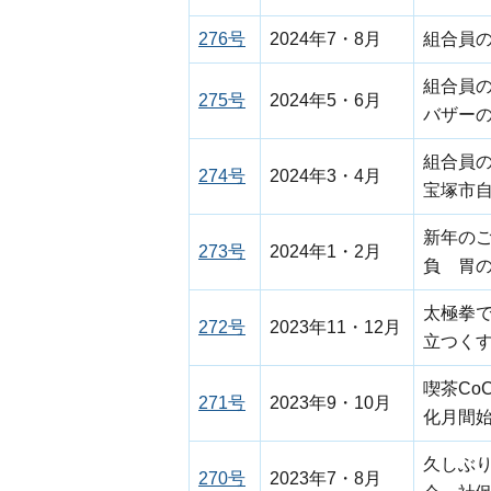
276号
2024年7・8月
組合員
組合員
275号
2024年5・6月
バザー
組合員
274号
2024年3・4月
宝塚市
新年の
273号
2024年1・2月
負 胃
太極拳
272号
2023年11・12月
立つく
喫茶Co
271号
2023年9・10月
化月間
久しぶ
270号
2023年7・8月