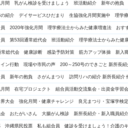
化月間 乳がん検診を受けましょう 班活動紹介 新年の抱負
師の紹介 デイサービスひだまり 生協強化月間実施中 理学
員 2020年強化月間 理学療法士からみた健康増進法 おすす
合員 第53回通常総代会 班活動紹介 理学療法士からみた健
回通常総代会 健康診断 感染予防対策 筋力アップ体操 新入
イン行動 現場や市民の声 200～250号のできごと 新所長
員 新年の抱負 さがんまつり 訪問リハの紹介 新所長紹介 
化月間 在宅プロジェクト 組合員活動交流集会・出資金学習
世界大会 強化月間・健康チャレンジ 良元まつり・宝塚学検
代会 おたがいさん 大腸がん検診 新所長紹介・新入職員紹
部 沖縄県民投票 私も組合員 健診を受けましょう！介護の